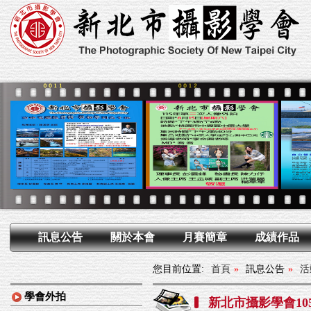
訊息公告
關於本會
月賽簡章
成績作品
您目前位置:
首頁
»
訊息公告
»
活
學會外拍
新北市攝影學會105