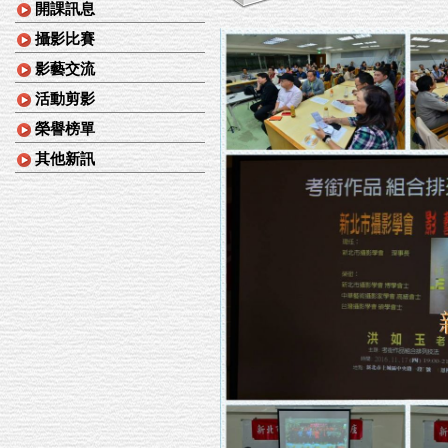
開課訊息
攝影比賽
影藝交流
活動剪影
榮譽榜單
其他新訊