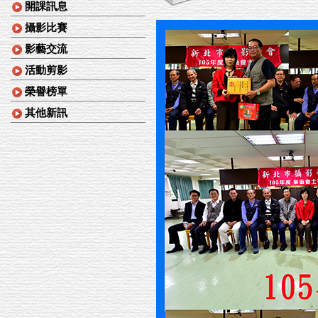
開課訊息
攝影比賽
影藝交流
活動剪影
榮譽榜單
其他新訊