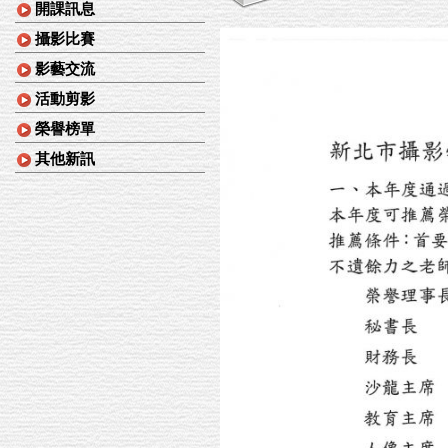
開課訊息
攝影比賽
影藝交流
活動剪影
榮譽榜單
其他新訊