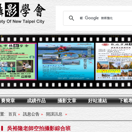
月賽簡章
成績作品
攝影文章
好站連結
下載
置:
首頁
»
訊息公告
»
開課訊息
»
吳裕隆老師空拍攝影綜合班