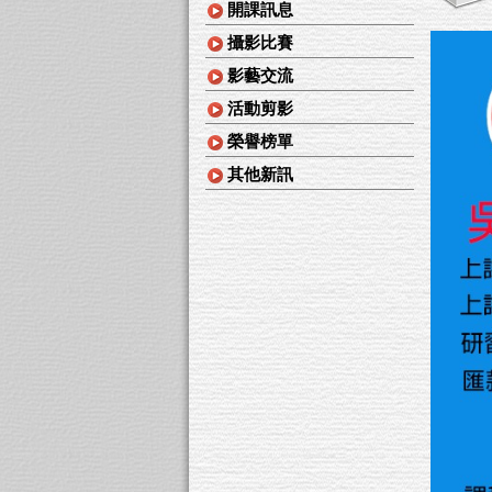
開課訊息
攝影比賽
影藝交流
活動剪影
榮譽榜單
其他新訊