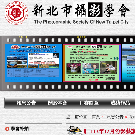
訊息公告
關於本會
月賽簡章
成績作品
您目前位置:
首頁
»
訊息公告
»
影
學會外拍
113年12月份影藝