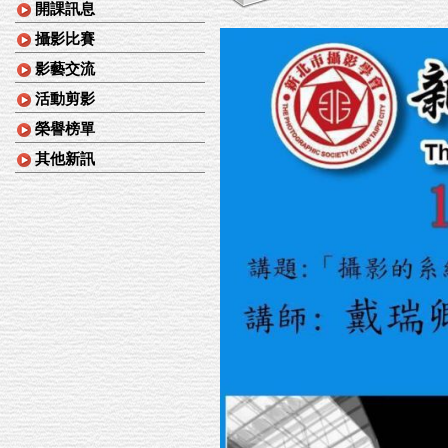
開課訊息
攝影比賽
影藝交流
活動剪影
榮譽榜單
其他新訊