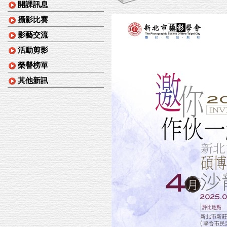
開課訊息
攝影比賽
影藝交流
活動剪影
榮譽榜單
其他新訊