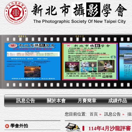
訊息公告
關於本會
月賽簡章
成績作品
您目前位置:
首頁
»
訊息公告
»
攝
學會外拍
114年4月沙龍評審