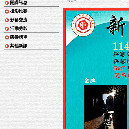
開課訊息
攝影比賽
影藝交流
活動剪影
榮譽榜單
其他新訊