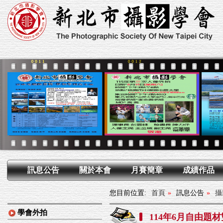
訊息公告
關於本會
月賽簡章
成績作品
您目前位置:
首頁
»
訊息公告
»
攝
學會外拍
114年6月自由題材