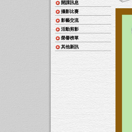
開課訊息
攝影比賽
影藝交流
活動剪影
榮譽榜單
其他新訊