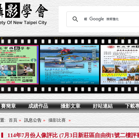
月賽簡章
成績作品
攝影文章
好站連結
下載
置:
首頁
»
訊息公告
»
攝影比賽
»
114年7月份人像評比 (7月3日新莊區自由街1號二樓評