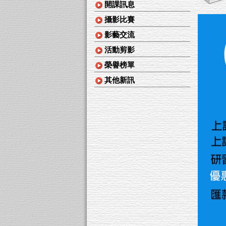
開課訊息
攝影比賽
影藝交流
活動剪影
榮譽榜單
其他新訊