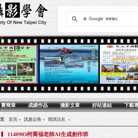
月賽簡章
成績作品
攝影文章
好站連結
下載
置:
首頁
»
訊息公告
»
開課訊息
»
1140903柯喬福老師AI生成創作班