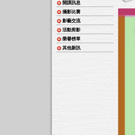
開課訊息
攝影比賽
影藝交流
活動剪影
榮譽榜單
其他新訊