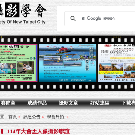
月賽簡章
成績作品
攝影文章
好站連結
下載
置:
首頁
»
訊息公告
»
學會外拍
»
114年大會盃人像攝影聯誼