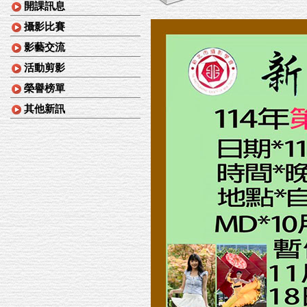
開課訊息
攝影比賽
影藝交流
活動剪影
榮譽榜單
其他新訊