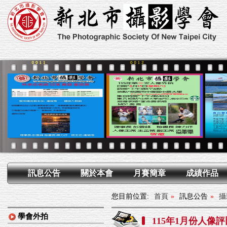
訊息公告
關於本會
月賽簡章
成績作品
您目前位置:
首頁
»
訊息公告
»
攝
學會外拍
115年1月份人像評