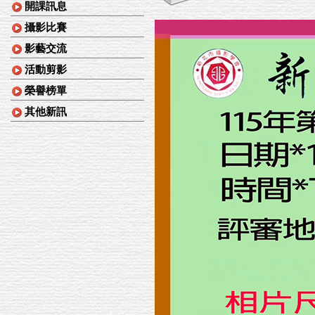
開課訊息
攝影比賽
影藝交流
活動剪影
榮譽榜單
其他新訊